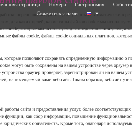
машняя страница
Номера
Гастрономия
Событи
Свяжитесь с нами
бработке персональных данных, полученных автоматически в рез
 том, для каких целей, какие типы файлов cookie мы используем
 cookie, которые мы используем для предоставления услуг, а т
мные файлы cookie, файлы cookie социальных плагинов, которые 
ы, которые позволяют сохранять определенную информацию о по
okie могут быть сохранены на вашем устройстве через браузер в
 устройства браузер проверяет, зарегистрирован ли на вашем уст
 ней, на посещаемый вами веб-сайт. Таким образом, веб-сайт у
й работы сайта и предоставления услуг, более соответствующих
ие функции, как сбор информации, повышение функциональност
 юридических обязательств. Кроме того, благодаря используем