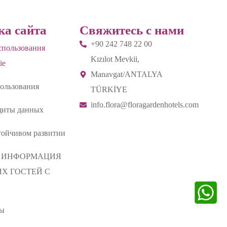
ка сайта
Свяжитесь с нами
+90 242 748 22 00
спользования
Kızılot Mevkii,
ie
Manavgat/ANTALYA
ользования
TÜRKİYE
info.flora@floragardenhotels.com
щиты данных
тойчивом развитии
И ИНФОРМАЦИЯ
Х ГОСТЕЙ С
ты