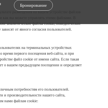
я
Бронирование
ультате размещения на вашем устройстве файлов
 и как вы можете управлять этими файлами. В
акже аналитические файлы cookie, поведенческие
зависят от явного согласия пользователей.
льзователях на терминальных устройствах
о время первого посещения веб-сайта, и при
ройстве файл cookie от имени сайта. Если такая
знает о вашем предыдущем посещении и определяет
 личным потребностям его пользователей.
и и производительности нашего сайта,
ым нами файлам cookie: