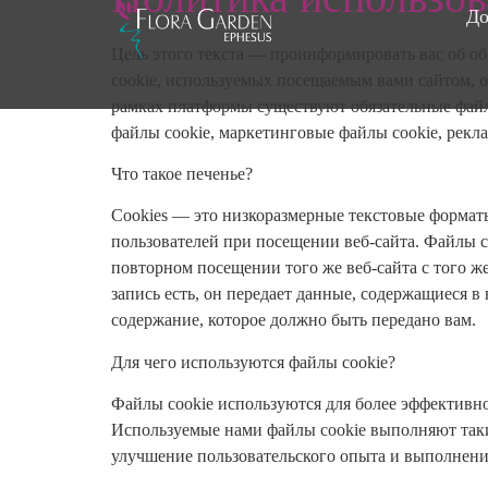
До
Цель этого текста — проинформировать вас об о
cookie, используемых посещаемым вами сайтом, о
рамках платформы существуют обязательные файлы
файлы cookie, маркетинговые файлы cookie, рекла
Что такое печенье?
Cookies — это низкоразмерные текстовые формат
пользователей при посещении веб-сайта. Файлы co
повторном посещении того же веб-сайта с того же
запись есть, он передает данные, содержащиеся в
содержание, которое должно быть передано вам.
Для чего используются файлы cookie?
Файлы cookie используются для более эффективно
Используемые нами файлы cookie выполняют так
улучшение пользовательского опыта и выполнение