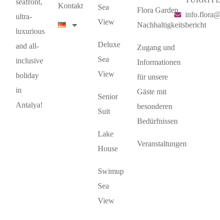
seafront,
Kontakt
Sea
Flora Garden
info.flora
ultra-
View
Nachhaltigkeitsbericht
luxurious
Deluxe
and all-
Zugang und
Sea
inclusive
Informationen
View
holiday
für unsere
in
Gäste mit
Senior
Antalya!
besonderen
Suit
Bedürfnissen
Lake
Veranstaltungen
House
Swimup
Sea
View