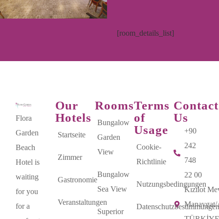
[room_details_list]
Our
Rooms
Terms
Contact
Hotels
of
Us
Flora
Bungalow
Usage
+90
Garden
Startseite
Garden
242
Cookie-
Beach
View
Zimmer
748
Richtlinie
Hotel is
Bungalow
22 00
waiting
Gastronomie
Nutzungsbedingungen
Sea View
Kızılot Mev
for you
Veranstaltungen
Manavgat
for a
Datenschutzbestimmunge
Superior
TÜRKİY