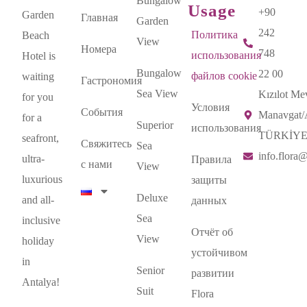
Bungalow
Usage
+90
Garden
Главная
Garden
242
Политика
Beach
View
Номера
748
использования
Hotel is
Bungalow
22 00
файлов cookie
waiting
Гастрономия
Sea View
Kızılot Mev
for you
Условия
События
Manavgat
for a
Superior
использования
TÜRKİY
seafront,
Свяжитесь
Sea
info.flora
ultra-
Правила
с нами
View
luxurious
защиты
Deluxe
and all-
данных
Sea
inclusive
Отчёт об
View
holiday
устойчивом
in
Senior
развитии
Antalya!
Suit
Flora