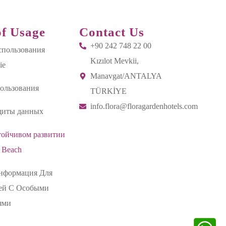
f Usage
Contact Us
+90 242 748 22 00
спользования
Kızılot Mevkii,
ie
Manavgat/ANTALYA
ользования
TÜRKİYE
info.flora@floragardenhotels.com
щиты данных
тойчивом развитии
 Beach
нформация Для
ей С Особыми
ями