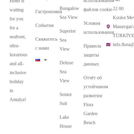
использования
Hotel is
Bungalow
22 00
файлов cookie
waiting
Гастрономия
Sea View
Kızılot Mev
for you
Условия
События
Manavgat
for a
Superior
использования
TÜRKİY
seafront,
Свяжитесь
Sea
info.flora
ultra-
Правила
с нами
View
luxurious
защиты
Deluxe
and all-
данных
Sea
inclusive
Отчёт об
View
holiday
устойчивом
in
Senior
развитии
Antalya!
Suit
Flora
Garden
Lake
Beach
House