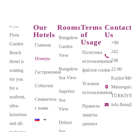
Our
Rooms
Terms
Contact
Hotels
of
Us
Flora
Bungalow
Usage
+90
Garden
Главная
Garden
242
Политика
Beach
View
Номера
748
использования
Hotel is
Bungalow
22 00
файлов cookie
waiting
Гастрономия
Sea View
Kızılot Mev
for you
Условия
События
Manavgat
for a
Superior
использования
TÜRKİY
seafront,
Свяжитесь
Sea
info.flora
ultra-
Правила
с нами
View
luxurious
защиты
Deluxe
and all-
данных
Sea